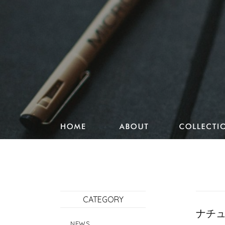
Studio Pencake works
Drawings
Design & more
Journal
CATEGORY
Portfolio
ナチュ
NEWS