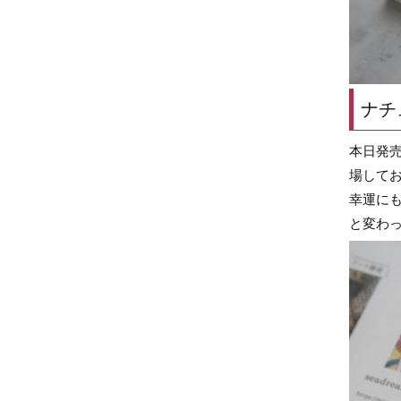
ナチ
本日発
場して
幸運に
と変わ