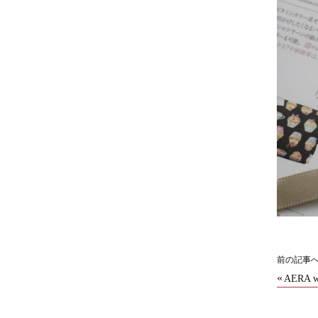
前の記事
«
AERA w