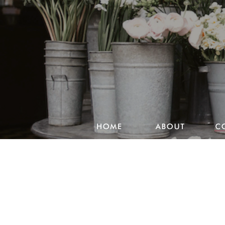
Studio Pencake works
Drawings
Design & more
Journal
Portfolio