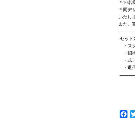
＊10
＊同デ
いたし
また、
————
-セット
・スクエ
・招待状
・式ご
・返信
———
F
a
c