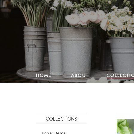
Studio Pencake works
Drawings
Design & more
Journal
COLLECTIONS
Portfolio
Paper Items