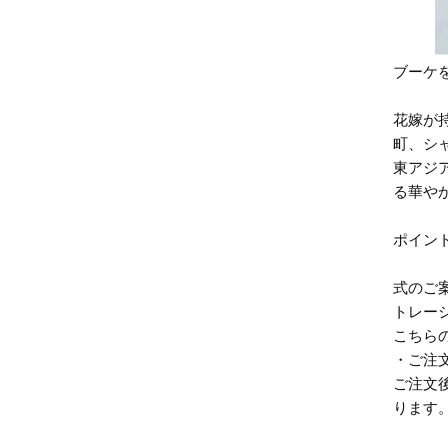
ブーケ
花嫁が持
町、シャ
東アジ
る華やか
ポイン
式のご
トレー
こちら
・ご注
ご注文
ります